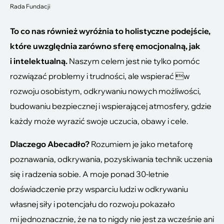
Rada Fundacji
To co nas również wyróżnia to holistyczne podejście,
które uwzględnia zarówno sferę emocjonalną, jak
i intelektualną.
Naszym celem jest nie tylko pomóc
rozwiązać problemy i trudności, ale wspierać w
rozwoju osobistym, odkrywaniu nowych możliwości,
budowaniu bezpiecznej i wspierającej atmosfery, gdzie
każdy może wyrazić swoje uczucia, obawy i cele.
Dlaczego Abecadło?
Rozumiem je jako metaforę
poznawania, odkrywania, pozyskiwania technik uczenia
się i radzenia sobie. A moje ponad 30-letnie
doświadczenie przy wsparciu ludzi w odkrywaniu
własnej siły i potencjału do rozwoju pokazało
mi jednoznacznie, że na to nigdy nie jest za wcześnie ani